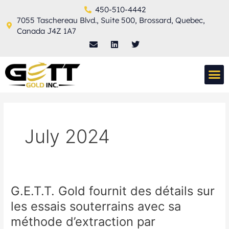
Skip
450-510-4442
to
7055 Taschereau Blvd., Suite 500, Brossard, Quebec,
content
Canada J4Z 1A7
E
L
T
n
i
w
v
n
i
e
k
t
M
l
e
t
THERMAL TECH
o
d
e
p
i
r
e
n
July 2024
G.E.T.T. Gold fournit des détails sur
G.E.T.T.
Gold
les essais souterrains avec sa
fournit
méthode d’extraction par
des