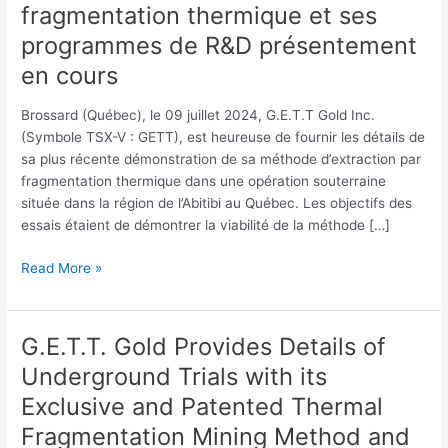
détails
fragmentation thermique et ses
sur
programmes de R&D présentement
les
en cours
essais
souterrains
Brossard (Québec), le 09 juillet 2024, G.E.T.T Gold Inc.
avec
(Symbole TSX-V : GETT), est heureuse de fournir les détails de
sa
sa plus récente démonstration de sa méthode d’extraction par
méthode
fragmentation thermique dans une opération souterraine
d’extraction
située dans la région de l’Abitibi au Québec. Les objectifs des
par
essais étaient de démontrer la viabilité de la méthode […]
fragmentation
thermique
Read More »
et
ses
programmes
de
G.E.T.T. Gold Provides Details of
G.E.T.T.
R&D
Gold
Underground Trials with its
présentement
Provides
Exclusive and Patented Thermal
en
Details
cours
of
Fragmentation Mining Method and