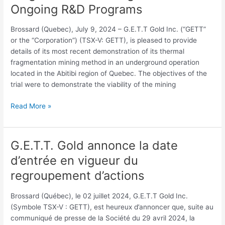
Underground
Ongoing R&D Programs
Trials
with
Brossard (Quebec), July 9, 2024 – G.E.T.T Gold Inc. (“GETT”
its
or the “Corporation”) (TSX-V: GETT), is pleased to provide
Exclusive
details of its most recent demonstration of its thermal
and
fragmentation mining method in an underground operation
Patented
located in the Abitibi region of Quebec. The objectives of the
Thermal
trial were to demonstrate the viability of the mining
Fragmentation
Mining
Read More »
Method
and
Ongoing
G.E.T.T. Gold annonce la date
G.E.T.T.
R&D
Gold
Programs
d’entrée en vigueur du
annonce
regroupement d’actions
la
date
Brossard (Québec), le 02 juillet 2024, G.E.T.T Gold Inc.
d’entrée
(Symbole TSX-V : GETT), est heureux d’annoncer que, suite au
en
communiqué de presse de la Société du 29 avril 2024, la
vigueur