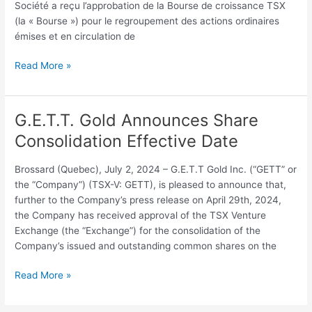
Société a reçu l’approbation de la Bourse de croissance TSX
du
(la « Bourse ») pour le regroupement des actions ordinaires
regroupement
émises et en circulation de
d’actions
Read More »
G.E.T.T. Gold Announces Share
G.E.T.T.
Gold
Consolidation Effective Date
Announces
Share
Brossard (Quebec), July 2, 2024 – G.E.T.T Gold Inc. (“GETT” or
Consolidation
the “Company”) (TSX-V: GETT), is pleased to announce that,
Effective
further to the Company’s press release on April 29th, 2024,
Date
the Company has received approval of the TSX Venture
Exchange (the “Exchange”) for the consolidation of the
Company’s issued and outstanding common shares on the
Read More »